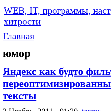
WEB, IT, программы, наст
хитрости
Главная
юмор
Яндекс как будто филь
переоптимизированны
тексты
2 Ноябрь, 2011 - 01:20,
teerex