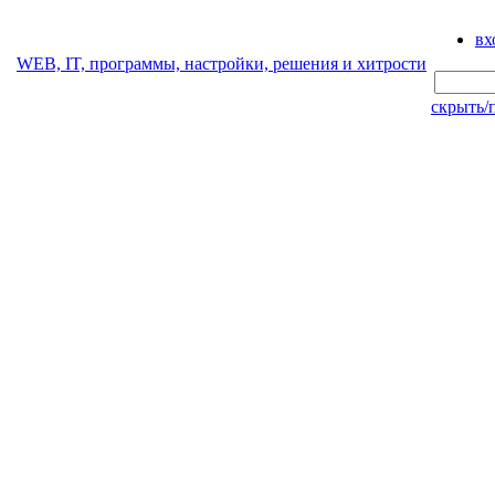
вх
WEB, IT, программы, настройки, решения и хитрости
скрыть/