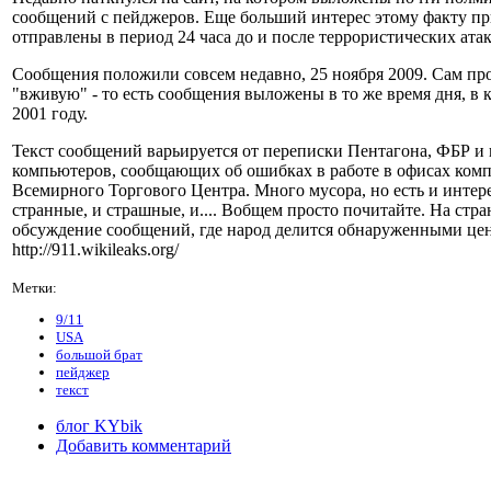
сообщений с пейджеров. Еще больший интерес этому факту пр
отправлены в период 24 часа до и после террористических ата
Сообщения положили совсем недавно, 25 ноября 2009. Сам пр
"вживую" - то есть сообщения выложены в то же время дня, в 
2001 году.
Текст сообщений варьируется от переписки Пентагона, ФБР 
компьютеров, сообщающих об ошибках в работе в офисах ком
Всемирного Торгового Центра. Много мусора, но есть и интер
странные, и страшные, и.... Вобщем просто почитайте. На стра
обсуждение сообщений, где народ делится обнаруженными ц
http://911.wikileaks.org/
Метки:
9/11
USA
большой брат
пейджер
текст
блог KYbik
Добавить комментарий