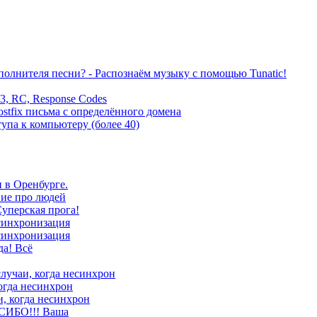
сполнителя песни? - Распознаём музыку с помощью Tunatic!
3, RC, Response Codes
ostfix письма с определённого домена
упа к компьютеру (более 40)
 в Оренбурге.
вие про людей
перская прога!
синхронизация
синхронизация
да! Всё
случаи, когда несинхрон
когда несинхрон
и, когда несинхрон
СИБО!!! Ваша