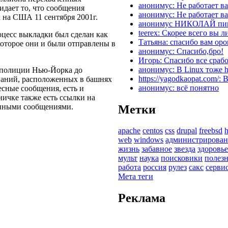
анонимус: Не работает в
идает то, что сообщения
анонимус: Не работает в
к на США 11 сентября 2001г.
анонимус НИКОЛАЙ пин к
teerex: Скорее всего вы 
оцесс выкладки был сделан как
Татьяна: спасибо вам оро
которое они и были отправлены в
анонимус: Спасибо,бро!
Игорь: Спасибо все сраб
анонимус: В Linux тоже ho
и полиции Нью-Йорка до
https://yagodkaopat.com/
паний, расположенных в башнях
анонимус: всё понятно
есные сообщения, есть и
ничке также есть ссылки на
енными сообщениями.
Метки
apache
centos
css
drupal
freebsd
h
web
windows
администрирован
жизнь
забавное
звезда
здоровье
мульт
наука
поисковики
полез
работа
россия
рулез
сакс
серви
Мета теги
Реклама