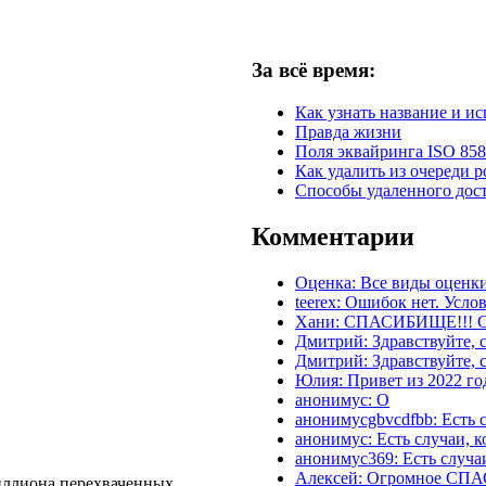
За всё время:
Как узнать название и и
Правда жизни
Поля эквайринга ISO 858
Как удалить из очереди p
Способы удаленного дост
Комментарии
Оценка: Все виды оценки
teerex: Ошибок нет. Усло
Хани: СПАСИБИЩЕ!!! Су
Дмитрий: Здравствуйте, 
Дмитрий: Здравствуйте, 
Юлия: Привет из 2022 го
анонимус: О
анонимусgbvcdfbb: Есть 
анонимус: Есть случаи, 
анонимус369: Есть случа
Алексей: Огромное СПА
иллиона перехваченных