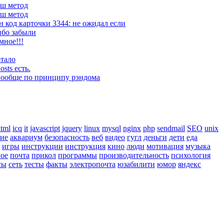
аш метод
аш метод
од карточки 3344: не ожидал если
либо забыли
мное!!!
отало
sts есть.
: Вообще по принципу рэндома
tml
icq
it
javascript
jquery
linux
mysql
nginx
php
sendmail
SEO
unix
ие
аквариум
безопасность
веб
видео
гугл
деньги
дети
еда
игры
инструкции
инструкция
кино
люди
мотивация
музыка
ное
почта
прикол
программы
производительность
психология
сы
сеть
тесты
факты
электропочта
юзабилити
юмор
яндекс