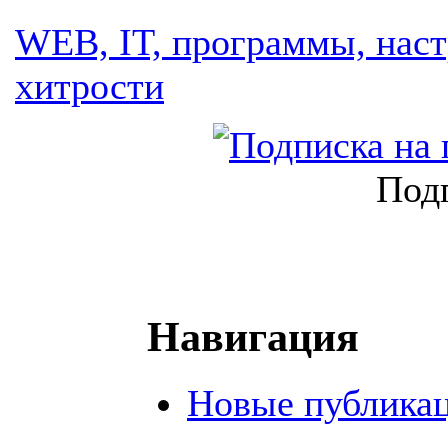
WEB, IT, программы, наст
хитрости
Подп
Навигация
Новые публика