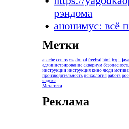
https://yagodka
рэндома
анонимус: всё 
Метки
apache
centos
css
drupal
freebsd
html
icq
it
java
администрирование
аквариум
безопасност
инструкции
инструкция
кино
люди
мотива
производительность
психология
работа
рос
яндекс
Мета теги
Реклама