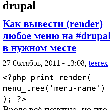
drupal
Как вывести (render)
любое меню на #drupa
в нужном месте
27 Октябрь, 2011 - 13:08,
teerex
<?php print render(
menu_tree('menu-name')
); ?>
Вроде всё понятно, но что