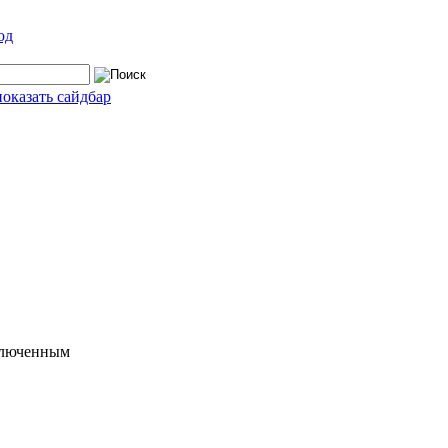
од
показать сайдбар
включенным