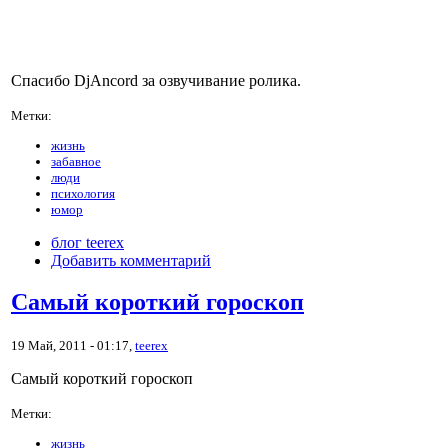
Спасибо DjAncord за озвучивание ролика.
Метки:
жизнь
забавное
люди
психология
юмор
блог teerex
Добавить комментарий
Самый короткий гороскоп
19 Май, 2011 - 01:17,
teerex
Самый короткий гороскоп
Метки:
жизнь