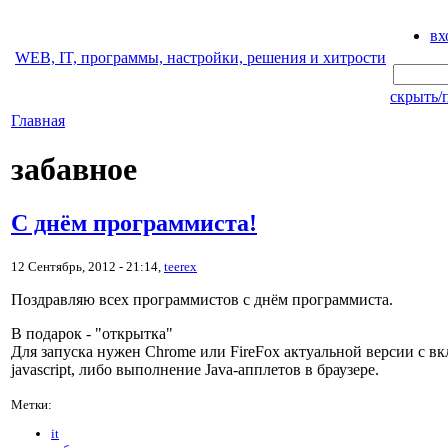
вх
WEB, IT, программы, настройки, решения и хитрости
скрыть/
Главная
забавное
С днём программиста!
12 Сентябрь, 2012 - 21:14,
teerex
Поздравляю всех программистов с днём программиста.
В подарок - "открытка"
Для запуска нужен Chrome или FireFox актуальной версии с 
javascript, либо выполнение Java-апплетов в браузере.
Метки:
it