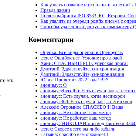
Как узнать название и исполнителя песни? -
Правда жизни
Поля эквайринга ISO 8583, RC, Response Cod
Как удалить из очереди postfix письма с опр
Способы удаленного доступа к компьютеру (б
Комментарии
Оценка: Все виды оценки в Оренбурге.
teerex: Ошибок нет. Условие про людей
Хани: СПАСИБИЩЕ!!! Суперская прога!
Дмитрий: Здравствуйте, синхронизация
Дмитрий: Здравствуйте, синхронизация
Юлия: Привет из 2022 года! Всё
что это
анонимус: О
анонимусgbvcdfbb: Есть случаи, когда несин
анонимус: Есть случаи, когда несинхрон
?
анонимус369: Есть случаи, когда несинхрон
Алексей: Огромное СПАСИБО!!! Ваша
анонимус: Не работает ваш метод
анонимус: Не работает ваш метод
анонимус НИКОЛАЙ пин код карточки 3344:
teerex: Скорее всего вы либо забыли
Татьяна: спасибо вам оромное!!!