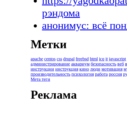
https://yagodkaop
рэндома
анонимус: всё по
Метки
apache
centos
css
drupal
freebsd
html
icq
it
javascript
администрирование
аквариум
безопасность
веб
инструкции
инструкция
кино
люди
мотивация
м
производительность
психология
работа
россия
р
Мета теги
Реклама