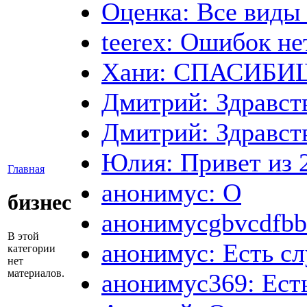
Оценка: Все виды 
teerex: Ошибок не
Хани: СПАСИБИЩЕ
Дмитрий: Здравст
Дмитрий: Здравст
Юлия: Привет из 2
Главная
анонимус: О
бизнес
анонимусgbvcdfbb:
В этой
анонимус: Есть сл
категории
нет
материалов.
анонимус369: Есть