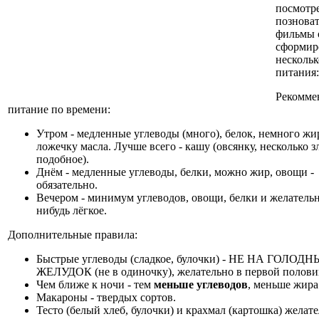
посмотре
познова
фильмы 
сформир
нескольк
питания:
Рекомме
питание по времени:
Утром - медленные углеводы (много), белок, немного жи
ложечку масла. Лучше всего - кашу (овсянку, несколько з
подобное).
Днём - медленные углеводы, белки, можно жир, овощи -
обязательно.
Вечером - минимум углеводов, овощи, белки и желательн
нибудь лёгкое.
Дополнительные правила:
Быстрые углеводы (сладкое, булочки) - НЕ НА ГОЛОД
ЖЕЛУДОК (не в одиночку), желательно в первой полови
Чем ближе к ночи - тем
меньше углеводов
, меньше жира
Макароны - твердых сортов.
Тесто (белый хлеб, булочки) и крахмал (картошка) желат