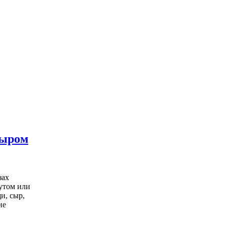
сыром
зах
жутом или
щи, сыр,
не