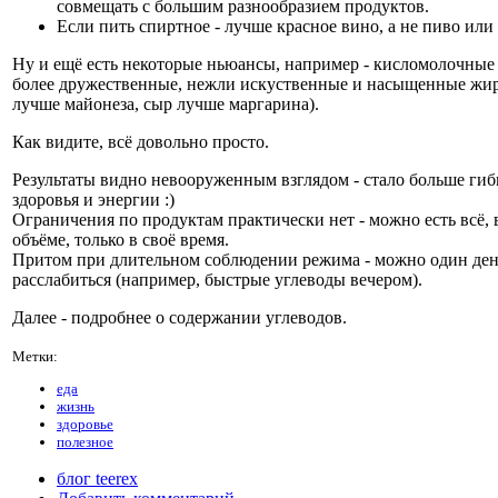
совмещать с большим разнообразием продуктов.
Если пить спиртное - лучше красное вино, а не пиво или
Ну и ещё есть некоторые ньюансы, например - кисломолочные
более дружественные, нежли искуственные и насыщенные жир
лучше майонеза, сыр лучше маргарина).
Как видите, всё довольно просто.
Результаты видно невооруженным взглядом - стало больше гибк
здоровья и энергии :)
Ограничения по продуктам практически нет - можно есть всё,
объёме, только в своё время.
Притом при длительном соблюдении режима - можно один ден
расслабиться (например, быстрые углеводы вечером).
Далее - подробнее о содержании углеводов.
Метки:
еда
жизнь
здоровье
полезное
блог teerex