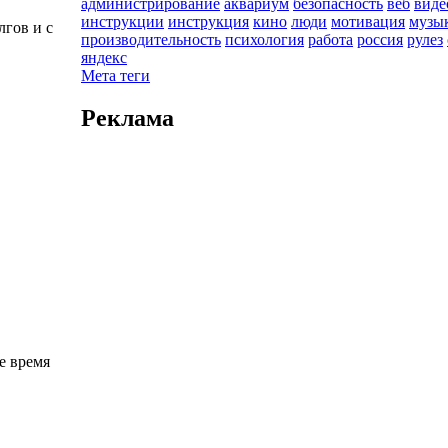
администрирование
аквариум
безопасность
веб
виде
инструкции
инструкция
кино
люди
мотивация
музы
лгов и с
производительность
психология
работа
россия
рулез
яндекс
Мета теги
Реклама
е время