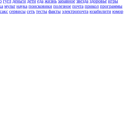
о
гугл
деньги
дети
еда
жизнь
забавное
звезда
здоровье
игры
ка
мульт
наука
поисковики
полезное
почта
прикол
программы
сакс
сервисы
сеть
тесты
факты
электропочта
юзабилити
юмор