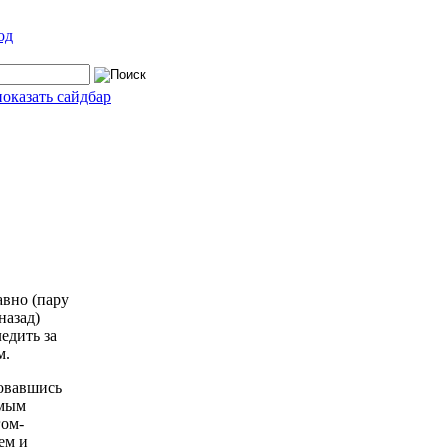
од
показать сайдбар
авно (пару
назад)
едить за
м.
овавшись
омым
гом-
ем и