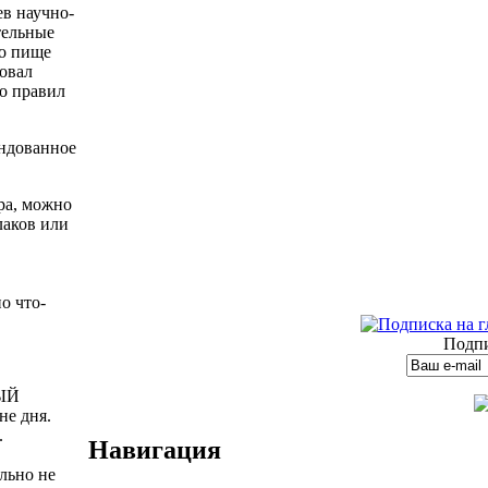
в научно-
тельные
о пище
овал
о правил
ндованное
ра, можно
лаков или
о что-
Подпи
НЫЙ
не дня.
.
Навигация
ельно не