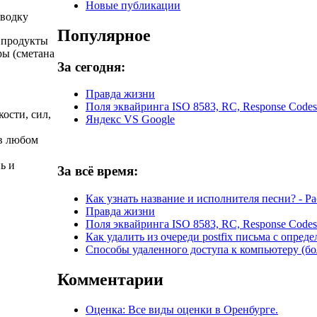
Новые публикации
 водку
Популярное
 продукты
ы (сметана
За сегодня:
Правда жизни
Поля эквайринга ISO 8583, RC, Response Codes
ости, сил,
Яндекс VS Google
 в любом
ь и
За всё время:
Как узнать название и исполнителя песни? - Р
Правда жизни
Поля эквайринга ISO 8583, RC, Response Codes
Как удалить из очереди postfix письма с опред
Способы удаленного доступа к компьютеру (бо
Комментарии
Оценка: Все виды оценки в Оренбурге.