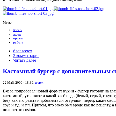
продолжение под катом.
Метки:
жизнь
люди
прикол
работа
блог teerex
2 комментария
Читать далее
Кастомный бургер с дополнительным 
22 Май, 2009 - 18:39,
teerex
Вчера попробовал новый формат кухни - бургер готовят на гла
кастомный, уточняют и какой хлеб надо (белый, серый, с кун
без), как его резать и добавлять ли огурчики, перец, какие ово
соус и т.д. и т.п. Притом, что заказ был вроде как по рецепту, а 
полностью custom.