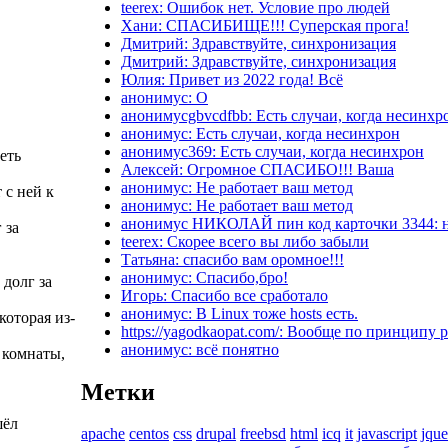
teerex: Ошибок нет. Условие про людей
Хани: СПАСИБИЩЕ!!! Суперская прога!
Дмитрий: Здравствуйте, синхронизация
Дмитрий: Здравствуйте, синхронизация
Юлия: Привет из 2022 года! Всё
анонимус: О
анонимусgbvcdfbb: Есть случаи, когда несинхр
анонимус: Есть случаи, когда несинхрон
анонимус369: Есть случаи, когда несинхрон
еть
Алексей: Огромное СПАСИБО!!! Ваша
анонимус: Не работает ваш метод
 с ней к
анонимус: Не работает ваш метод
анонимус НИКОЛАЙ пин код карточки 3344: н
 за
teerex: Скорее всего вы либо забыли
Татьяна: спасибо вам оромное!!!
анонимус: Спасибо,бро!
 долг за
Игорь: Спасибо все сработало
анонимус: В Linux тоже hosts есть.
которая из-
https://yagodkaopat.com/: Вообще по принципу 
анонимус: всё понятно
 комнаты,
Метки
шёл
apache
centos
css
drupal
freebsd
html
icq
it
javascript
jque