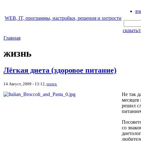
вх
WEB, IT, программы, настройки, решения и хитрости
скрыть/
Главная
жизнь
Лёгкая диета (здоровое питание)
14 Август, 2009 - 13:12,
teerex
Не так д
месяцев 
решил сл
питание
Посовет
со знак
диетоло
любител