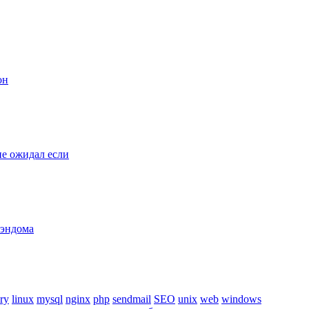
он
е ожидал если
рэндома
ry
linux
mysql
nginx
php
sendmail
SEO
unix
web
windows