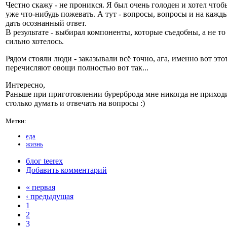
Честно скажу - не проникся. Я был очень голоден и хотел чтоб
уже что-нибудь пожевать. А тут - вопросы, вопросы и на кажд
дать осознанный ответ.
В результате - выбирал компоненты, которые съедобны, а не то
сильно хотелось.
Рядом стояли люди - заказывали всё точно, ага, именно вот этот
перечисляют овощи полностью вот так...
Интересно,
Раньше при приготовлении бурерброда мне никогда не приход
столько думать и отвечать на вопросы :)
Метки:
еда
жизнь
блог teerex
Добавить комментарий
« первая
‹ предыдущая
1
2
3