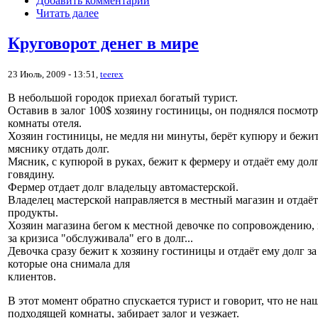
Добавить комментарий
Читать далее
Круговорот денег в мире
23 Июль, 2009 - 13:51,
teerex
В небольшой городок приехал богатый турист.
Оставив в залог 100$ хозяину гостиницы, он поднялся посмотр
комнаты отеля.
Хозяин гостиницы, не медля ни минуты, берёт купюру и бежит
мяснику отдать долг.
Мясник, с купюрой в руках, бежит к фермеру и отдаёт ему долг
говядину.
Фермер отдает долг владельцу автомастерской.
Владелец мастерской направляется в местный магазин и отдаёт
продукты.
Хозяин магазина бегом к местной девочке по сопровождению, 
за кризиса "обслуживала" его в долг...
Девочка сразу бежит к хозяину гостиницы и отдаёт ему долг за
которые она снимала для
клиентов.
В этот момент обратно спускается турист и говорит, что не на
подходящей комнаты, забирает залог и уезжает.