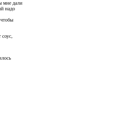
ы мне дали
ый надо
 чтобы
 соус,
илось