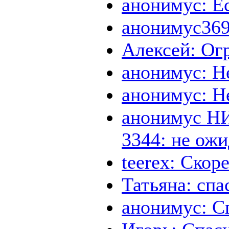
анонимус: Ес
анонимус369:
Алексей: О
анонимус: Н
анонимус: Н
анонимус Н
3344: не ожи
teerex: Скор
Татьяна: спа
анонимус: С