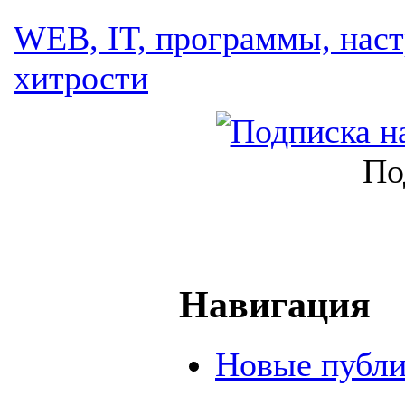
WEB, IT, программы, наст
хитрости
По
Навигация
Новые публ