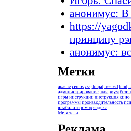
Игорь: Спаси
анонимус: В 
https://yago
принципу рэ
анонимус: в
Метки
apache
centos
css
drupal
freebsd
html
i
администрирование
аквариум
безоп
игры
инструкции
инструкция
кино
программы
производительность
пси
юзабилити
юмор
яндекс
Мета теги
Реклама