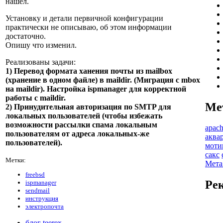
нашел.
Установку и детали первичной конфигурации
практически не описываю, об этом информации
достаточно.
Опишу что изменил.
Реализованы задачи:
1) Перевод формата ханения почты из mailbox
(хранение в одном файле) в maildir. (Миграция с mbox
на maildir). Настройка ispmanager для корректной
работы с maildir.
Ме
2) Принудительная авторизация по SMTP для
локальных пользователей (чтобы избежать
возможности рассылки спама локальным
apac
пользователям от адреса локальных-же
аква
пользователей).
моти
сакс
Метки:
Мета
freebsd
Ре
ispmanager
sendmail
инструкция
электропочта
блог teerex