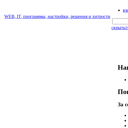
вх
WEB, IT, программы, настройки, решения и хитрости
скрыть/
На
По
За с