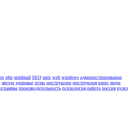
nx
php
sendmail
SEO
unix
web
windows
администрирование
е
звезда
здоровье
игры
инструкции
инструкция
кино
люди
ограммы
производительность
психология
работа
россия
рулез