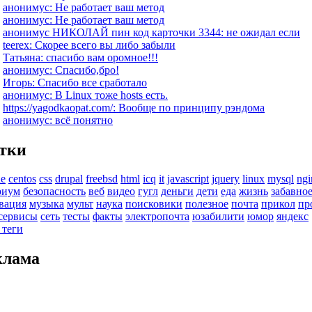
анонимус: Не работает ваш метод
анонимус: Не работает ваш метод
анонимус НИКОЛАЙ пин код карточки 3344: не ожидал если
teerex: Скорее всего вы либо забыли
Татьяна: спасибо вам оромное!!!
анонимус: Спасибо,бро!
Игорь: Спасибо все сработало
анонимус: В Linux тоже hosts есть.
https://yagodkaopat.com/: Вообще по принципу рэндома
анонимус: всё понятно
тки
he
centos
css
drupal
freebsd
html
icq
it
javascript
jquery
linux
mysql
ngi
риум
безопасность
веб
видео
гугл
деньги
дети
еда
жизнь
забавно
вация
музыка
мульт
наука
поисковики
полезное
почта
прикол
пр
сервисы
сеть
тесты
факты
электропочта
юзабилити
юмор
яндекс
 теги
клама