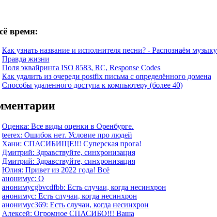
сё время:
Как узнать название и исполнителя песни? - Распознаём музыку
Правда жизни
Поля эквайринга ISO 8583, RC, Response Codes
Как удалить из очереди postfix письма с определённого домена
Способы удаленного доступа к компьютеру (более 40)
мментарии
Оценка: Все виды оценки в Оренбурге.
teerex: Ошибок нет. Условие про людей
Хани: СПАСИБИЩЕ!!! Суперская прога!
Дмитрий: Здравствуйте, синхронизация
Дмитрий: Здравствуйте, синхронизация
Юлия: Привет из 2022 года! Всё
анонимус: О
анонимусgbvcdfbb: Есть случаи, когда несинхрон
анонимус: Есть случаи, когда несинхрон
анонимус369: Есть случаи, когда несинхрон
Алексей: Огромное СПАСИБО!!! Ваша