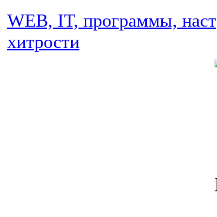
WEB, IT, программы, наст
хитрости